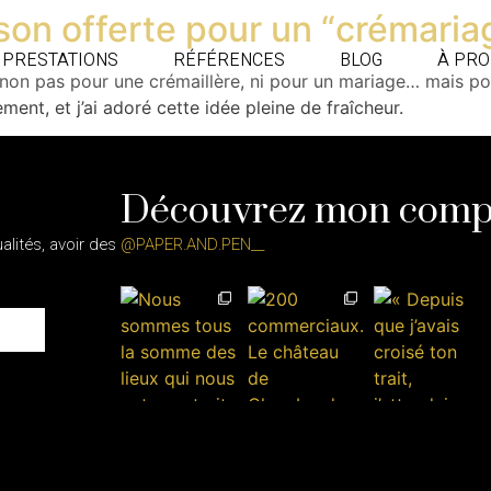
ison offerte pour un “crémaria
PRESTATIONS
RÉFÉRENCES
BLOG
À PR
on non pas pour une crémaillère, ni pour un mariage… mais p
ment, et j’ai adoré cette idée pleine de fraîcheur.
Découvrez mon comp
lités, avoir des
@PAPER.AND.PEN__