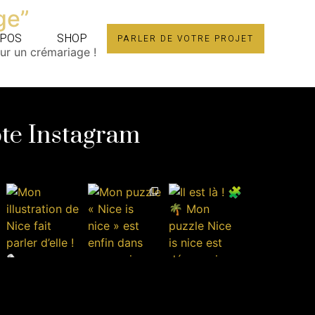
ge”
OPOS
SHOP
PARLER DE VOTRE PROJET
our un crémariage !
te Instagram